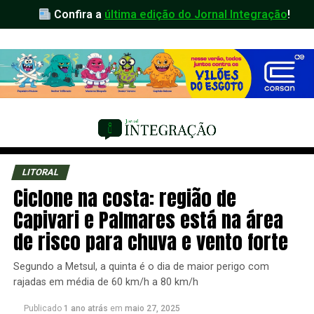
Confira a
última edição do Jornal Integração
!
LITORAL
Ciclone na costa: região de
Capivari e Palmares está na área
de risco para chuva e vento forte
Segundo a Metsul, a quinta é o dia de maior perigo com
rajadas em média de 60 km/h a 80 km/h
Publicado
1 ano atrás
em
maio 27, 2025