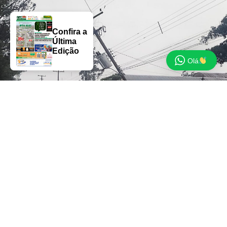
Confira a
Última
Edição
Olá
A formação de um ciclone extratropical vai provocar