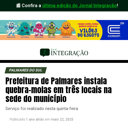
📰 Confira a
última edição do Jornal Integração
!
PALMARES DO SUL
Prefeitura de Palmares instala
quebra-molas em três locais na
sede do município
Serviço foi realizado nesta quinta-feira
Publicado
1 ano atrás
em
maio 22, 2025