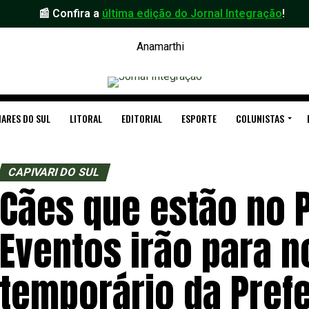
📰 Confira a
última edição do Jornal Integração
!
ARES DO SUL
LITORAL
EDITORIAL
ESPORTE
COLUNISTAS
CAPIVARI DO SUL
Cães que estão no 
Eventos irão para n
temporário da Prefe