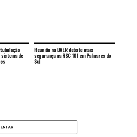
 tubulação
Reunião no DAER debate mais
o sistema de
segurança na RSC 101 em Palmares do
res
Sul
MENTAR