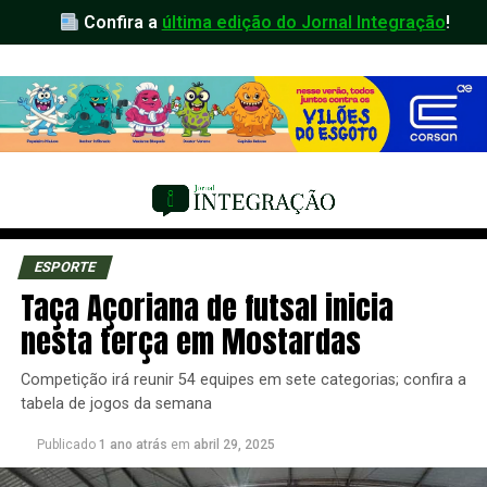
Confira a
última edição do Jornal Integração
!
ESPORTE
Taça Açoriana de futsal inicia
nesta terça em Mostardas
Competição irá reunir 54 equipes em sete categorias; confira a
tabela de jogos da semana
Publicado
1 ano atrás
em
abril 29, 2025