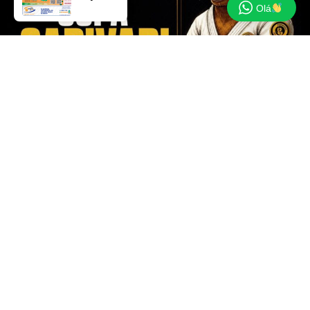
Olá
A 1ª Copa Capivari de Jiu Jítsu está marcada para o
próximo domingo, 26 de julho, em Capivari do Sul. O
evento promete reunir diversos competidores do
município e da região no Pavilhão do Parque
Municipal.