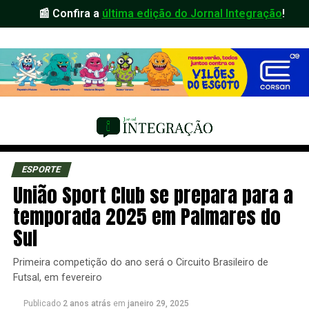
📰 Confira a
última edição do Jornal Integração
!
ESPORTE
União Sport Club se prepara para a
temporada 2025 em Palmares do
Sul
Primeira competição do ano será o Circuito Brasileiro de
Futsal, em fevereiro
Publicado
2 anos atrás
em
janeiro 29, 2025