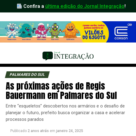
Confira a
última edição do Jornal Integração
!
PALMARES DO SUL
As próximas ações de Regis
Bauermann em Palmares do Sul
Entre “esqueletos” descobertos nos armários e o desafio de
planejar o futuro, prefeito busca organizar a casa e acelerar
processos parados
Publicado
2 anos atrás
em
janeiro 24, 2025