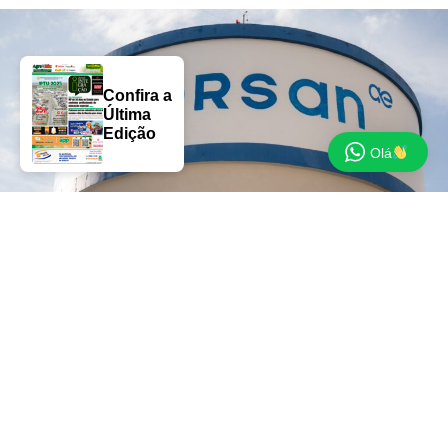
Confira a
Última
Edição
Olá
A Corsan concluiu, nesta semana, a ampliação da
rede de distribuição de água na Rua Escócia, em