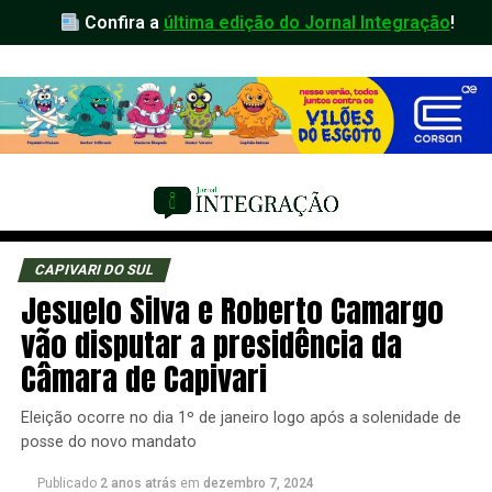
Confira a
última edição do Jornal Integração
!
CAPIVARI DO SUL
Jesuelo Silva e Roberto Camargo
vão disputar a presidência da
Câmara de Capivari
Eleição ocorre no dia 1º de janeiro logo após a solenidade de
posse do novo mandato
Publicado
2 anos atrás
em
dezembro 7, 2024