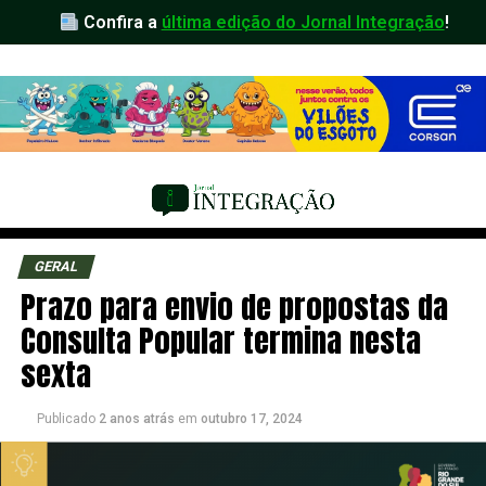
Confira a
última edição do Jornal Integração
!
GERAL
Prazo para envio de propostas da
Consulta Popular termina nesta
sexta
Publicado
2 anos atrás
em
outubro 17, 2024