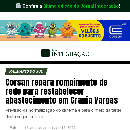
Confira a
última edição do Jornal Integração
!
PALMARES DO SUL
Corsan repara rompimento de
rede para restabelecer
abastecimento em Granja Vargas
Previsão de normalização do sistema é para o meio da tarde
desta segunda-feira
Publicado
2 anos atrás
em
abril 15, 2024