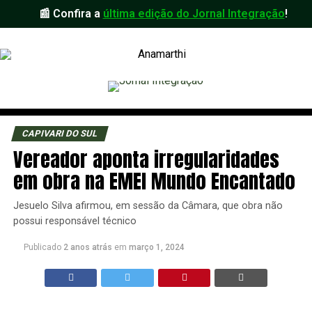
📰 Confira a
última edição do Jornal Integração
!
CAPIVARI DO SUL
Vereador aponta irregularidades
em obra na EMEI Mundo Encantado
Jesuelo Silva afirmou, em sessão da Câmara, que obra não
possui responsável técnico
Publicado
2 anos atrás
em
março 1, 2024