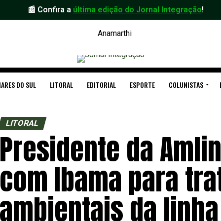
📰 Confira a
última edição do Jornal Integração
!
ARES DO SUL
LITORAL
EDITORIAL
ESPORTE
COLUNISTAS
LITORAL
Presidente da Amlin
com Ibama para tra
ambientais da linh