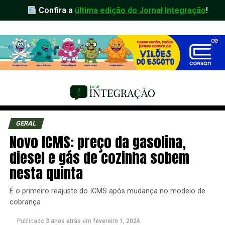
Confira a
última edição do Jornal Integração
!
GERAL
Novo ICMS: preço da gasolina,
diesel e gás de cozinha sobem
nesta quinta
É o primeiro reajuste do ICMS após mudança no modelo de
cobrança
Publicado
3 anos atrás
em
fevereiro 1, 2024