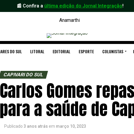
📰 Confira a
última edição do Jornal Integração
!
ARES DO SUL
LITORAL
EDITORIAL
ESPORTE
COLUNISTAS
CAPIVARI DO SUL
Carlos Gomes repas
para a saúde de Cap
Publicado
3 anos atrás
em
março 10, 2023