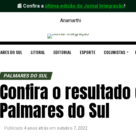
📰 Confira a
última edição do Jornal Integração
!
ARES DO SUL
LITORAL
EDITORIAL
ESPORTE
COLUNISTAS
PALMARES DO SUL
Confira o resultado
Palmares do Sul
Publicado
4 anos atrás
em
outubro 7, 2022