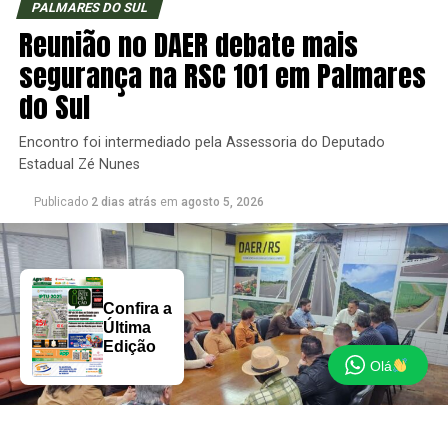
PALMARES DO SUL
Reunião no DAER debate mais
segurança na RSC 101 em Palmares
do Sul
Encontro foi intermediado pela Assessoria do Deputado
Estadual Zé Nunes
Publicado
2 dias atrás
em
agosto 5, 2026
Confira a
Última
Edição
Olá