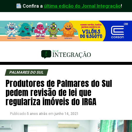
Confira a
última edição do Jornal Integração
!
PALMARES DO SUL
Produtores de Palmares do Sul
pedem revisão de lei que
regulariza imóveis do IRGA
Publicado
5 anos atrás
em
junho 14, 2021