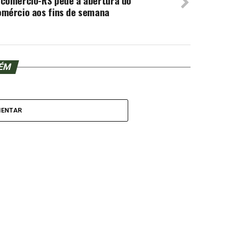
ecomércio-RS pede a abertura do
omércio aos fins de semana
BÉM
MENTAR