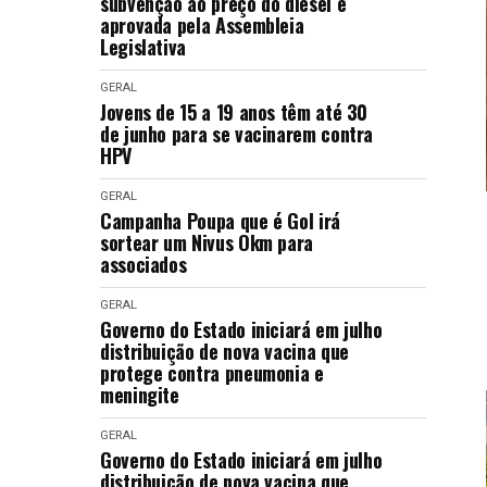
subvenção ao preço do diesel é
aprovada pela Assembleia
Legislativa
GERAL
Jovens de 15 a 19 anos têm até 30
de junho para se vacinarem contra
HPV
GERAL
Campanha Poupa que é Gol irá
sortear um Nivus Okm para
associados
GERAL
Governo do Estado iniciará em julho
distribuição de nova vacina que
protege contra pneumonia e
meningite
GERAL
Governo do Estado iniciará em julho
distribuição de nova vacina que