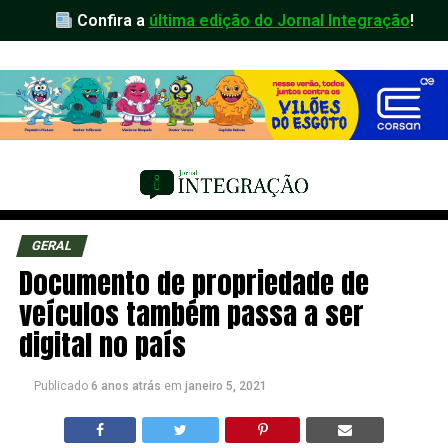
Confira a
última edição do Jornal Integração
!
GERAL
Documento de propriedade de
veículos também passa a ser
digital no país
Publicado
6 anos atrás
em
janeiro 5, 2021