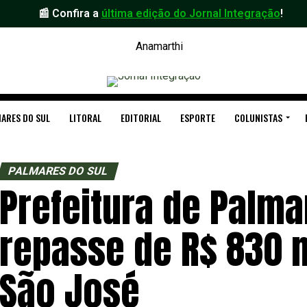
📰 Confira a
última edição do Jornal Integração
!
ARES DO SUL
LITORAL
EDITORIAL
ESPORTE
COLUNISTAS
PALMARES DO SUL
Prefeitura de Palm
repasse de R$ 830 m
São José