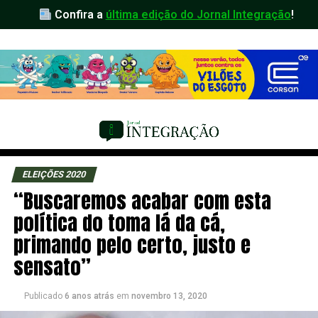
Confira a
última edição do Jornal Integração
!
ELEIÇÕES 2020
“Buscaremos acabar com esta
política do toma lá da cá,
primando pelo certo, justo e
sensato”
Publicado
6 anos atrás
em
novembro 13, 2020