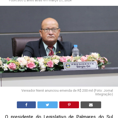
Publicado
2 anos atrás
em
março 27, 2024
Vereador Nenê anunciou emenda de R$ 200 mil (Foto: Jornal
Integração)
O presidente do Legislativo de Palmares do Sul