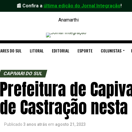
📰 Confira a
última edição do Jornal Integração
!
ARES DO SUL
LITORAL
EDITORIAL
ESPORTE
COLUNISTAS
CAPIVARI DO SUL
Prefeitura de Capivar
de Castração nest
Publicado
3 anos atrás
em
agosto 21, 2023