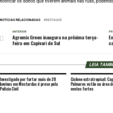
notificar os donos que tiverem animais nas ruas, podendo 
NOTÍCIAS RELACIONADAS:
DESTAQUE
ANTERIOR
PR
Agromix Green inaugura na próxima terça-
Em
feira em Capivari do Sul
c
LEIA TAM
Investigado por furtar mais de 20
Ciclone extratropical: Cap
bovinos em Mostardas é preso pela
Palmares estão na área d
Polícia Civil
ventos fortes