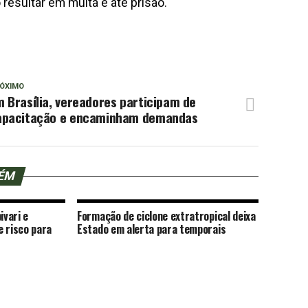
resultar em multa e até prisão.
ÓXIMO
 Brasília, vereadores participam de
apacitação e encaminham demandas
BÉM
ivari e
Formação de ciclone extratropical deixa
e risco para
Estado em alerta para temporais