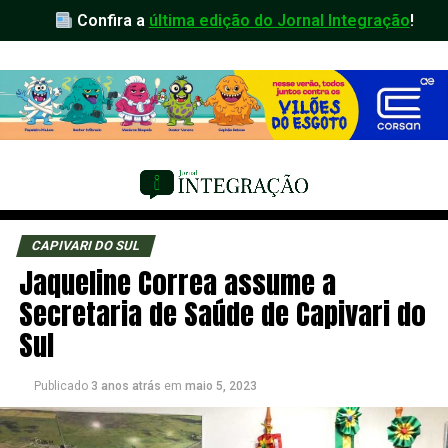
Confira a
última edição do Jornal Integração
!
CAPIVARI DO SUL
Jaqueline Correa assume a
Secretaria de Saúde de Capivari do
Sul
Publicado
3 anos atrás
em
maio 5, 2023