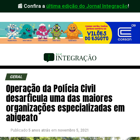
📰 Confira a
última edição do Jornal Integração
!
GERAL
Operação da Polícia Civil
desarticula uma das maiores
organizações especializadas em
abigeato
Publicado
5 anos atrás
em
novembro 5, 2021