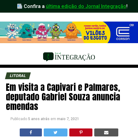
Confira a
última edição do Jornal Integração
!
LITORAL
Em visita a Capivari e Palmares,
deputado Gabriel Souza anuncia
emendas
Publicado
5 anos atrás
em
maio 7, 2021