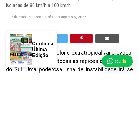
isoladas de 80 km/h a 100 km/h
Publicado
20 horas atrás
em
agosto 6, 2026
Confira a
Última
A formação de um ciclone extratropical vai provocar
Edição
fortes temporais em todas as regiões do Rio Grande
Olá
do Sul. Uma poderosa linha de instabilidade irá se
formar da tarde para noite desta quinta-feira com
rápido deslocamento pelo Estado, deixando todas
as áreas em alerta para vento e chuva forte.