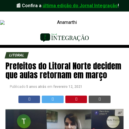
📰 Confira a
última edição do Jornal Integração
!
LITORAL
Prefeitos do Litoral Norte decidem
que aulas retornam em março
Publicado
5 anos atrás
em
fevereiro 12, 2021