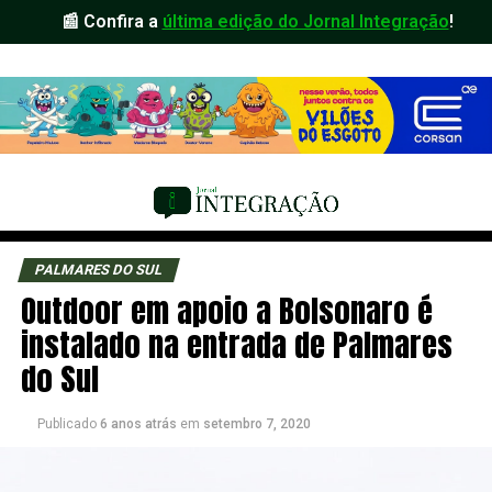
📰 Confira a
última edição do Jornal Integração
!
PALMARES DO SUL
Outdoor em apoio a Bolsonaro é
instalado na entrada de Palmares
do Sul
Publicado
6 anos atrás
em
setembro 7, 2020